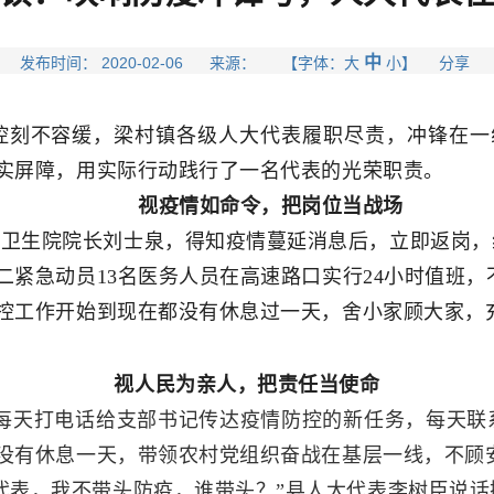
中
发布时间： 2020-02-06 来源： 【字体：
大
小
】 分享
控刻不容缓，梁村镇各级人大代表履职尽责，冲锋在一
实屏障，用实际行动践行了一名代表的光荣职责。
视疫情如命令，把岗位当战场
寨卫生院院长刘士泉，得知疫情蔓延消息后，立即返岗，
二紧急动员13名医务人员在高速路口实行24小时值班
控工作开始到现在都没有休息过一天，舍小家顾大家，
视人民为亲人，把责任当使命
；每天打电话给支部书记传达疫情防控的新任务，每天联
没有休息一天，带领农村党组织奋战在基层一线，不顾
代表，我不带头防疫，谁带头？”县人大代表李树臣说话