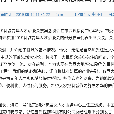
中
布时间： 2019-09-12 11:51:22 来源： 【字体：
大
小
】 分
，2019聊城青年人才洽谈会嘉宾恳谈会在市会议接待中心举行。
来参加2019聊城青年人才洽谈会的部分嘉宾代表出席会议。会
，并介绍了聊城的基本情况。他说，无论是自然风光还是文化
”为主题的解放思想大讨论，解决了一大批群众关心关注的问题，
了“争创一流、走在前列，奋力实现在鲁西大地率先崛起”的目标
大工程”。我们的信心和决心，源自聊城有雄厚的产业基础，有巨
也是为青年人才实现梦想提供桥梁。各位嘉宾的到来，为聊城增
位、便利化、人性化的服务。希望大家把聊城作为施展才华的舞
、海归一号(北京)海外高层次人才服务中心主任王运虎，中国
国家特聘专家、浙江塞尚医药科技有限公司总经理荆杰分别发言