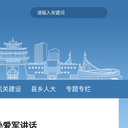
机关建设
县乡人大
专题专栏
孙爱军讲话