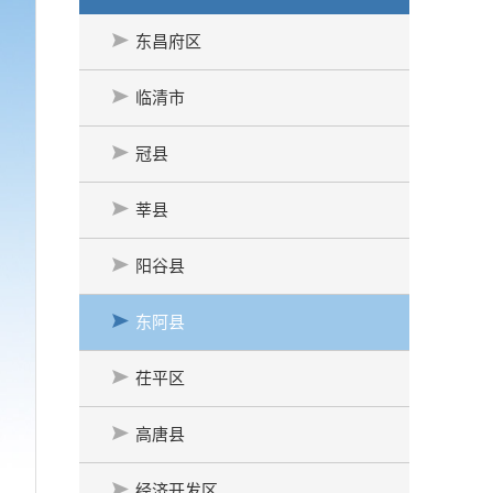
东昌府区
临清市
冠县
莘县
阳谷县
东阿县
茌平区
高唐县
经济开发区