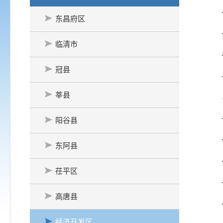
东昌府区
临清市
冠县
莘县
阳谷县
东阿县
茌平区
高唐县
经济开发区