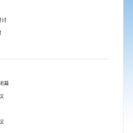
研讨
讨
闭幕
议
议