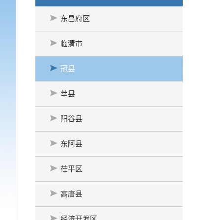
东昌府区
临清市
冠县
莘县
阳谷县
东阿县
茌平区
高唐县
经济开发区