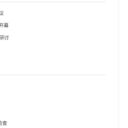
议
开幕
研讨
检查